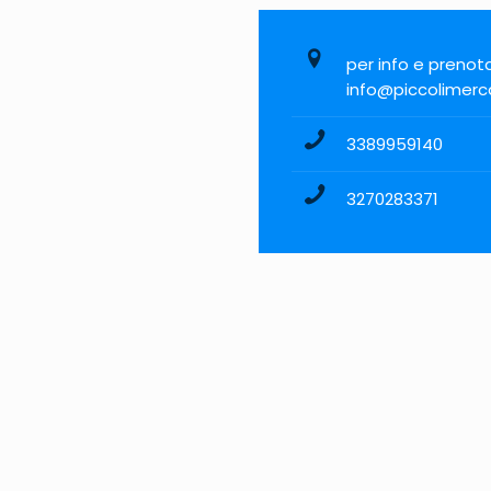
per info e prenota
info@piccolimerc
3389959140
3270283371